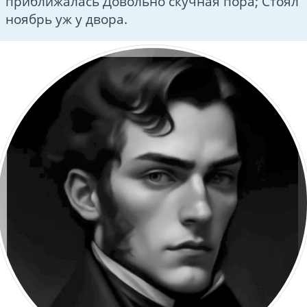
приближалась Довольно скучная пора; Стоял
ноябрь уж у двора.