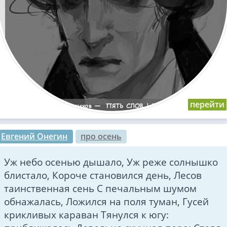
Евгений Онегин
про осень
Уж небо осенью дышало, Уж реже солнышко
блистало, Короче становился день, Лесов
таинственная сень С печальным шумом
обнажалась, Ложился на поля туман, Гусей
крикливых караван Тянулся к югу: