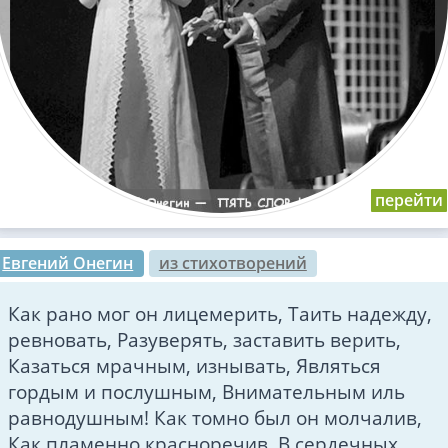
Евгений Онегин
из стихотворений
Как рано мог он лицемерить, Таить надежду,
ревновать, Разуверять, заставить верить,
Казаться мрачным, изнывать, Являться
гордым и послушным, Внимательным иль
равнодушным! Как томно был он молчалив,
Как пламенно красноречив, В сердечных