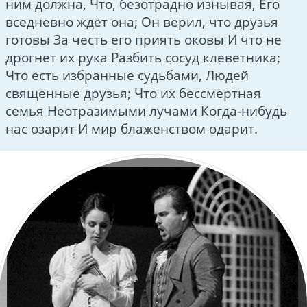
ним должна, Что, безотрадно изнывая, Его
вседневно ждет она; Он верил, что друзья
готовы За честь его приять оковы И что не
дрогнет их рука Разбить сосуд клеветника;
Что есть избранные судьбами, Людей
священные друзья; Что их бессмертная
семья Неотразимыми лучами Когда-нибудь
нас озарит И мир блаженством одарит.