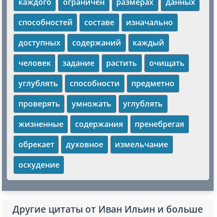
каждого
ограничен
размерах
данных
способностей
составе
изначально
доступных
содержаний
каждый
человек
задание
растить
очищать
углублять
способности
предметно
проверять
умножать
углублять
жизненные
содержания
пренебрегая
обрекает
духовное
измельчание
оскудение
Другие цитаты от Иван Ильин и больше