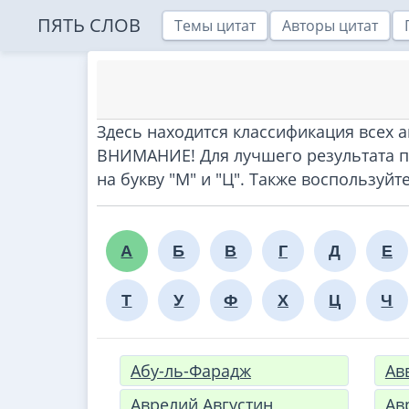
ПЯТЬ СЛОВ
Темы цитат
Авторы цитат
Здесь находится классификация всех а
ВНИМАНИЕ! Для лучшего результата п
на букву "М" и "Ц". Также воспользуй
А
Б
В
Г
Д
Е
Т
У
Ф
Х
Ц
Ч
Абу-ль-Фарадж
Ав
Аврелий Августин
Ав