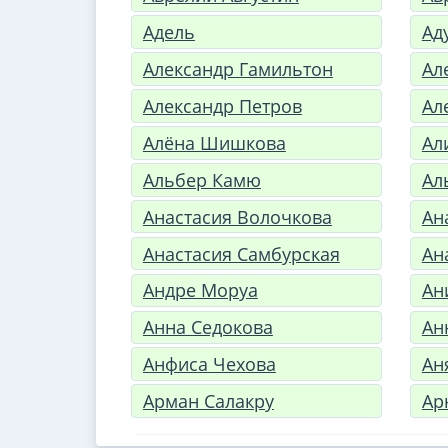
Адель
Ад
Александр Гамильтон
Ал
Александр Петров
Ал
Алёна Шишкова
Ал
Альбер Камю
Ал
Анастасия Волочкова
Ан
Анастасия Самбурская
Ан
Андре Моруа
Ан
Анна Седокова
Ан
Анфиса Чехова
Ан
Арман Салакру
Ар