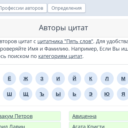
Профессии авторов
Определения
Авторы цитат
второв цитат с
цитатника "Пять слов"
. Для удобств
роверяйте Имя и Фамилию. Например, Если Вы ищ
тесь поиском по
категориям цитат
.
Ё
Ж
З
И
Й
К
Л
М
Ш
Щ
Ъ
Ы
Ь
Э
Ю
Я
вакум Петров
Авиценна
рил Лавин
Агата Кристи