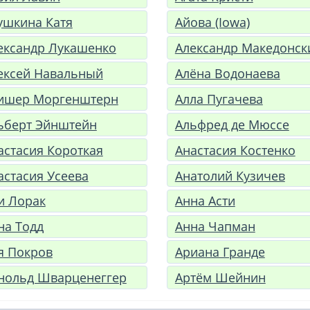
ушкина Катя
Айова (Iowa)
ександр Лукашенко
Александр Македонск
ексей Навальный
Алёна Водонаева
ишер Моргенштерн
Алла Пугачева
ьберт Эйнштейн
Альфред де Мюссе
астасия Короткая
Анастасия Костенко
астасия Усеева
Анатолий Кузичев
и Лорак
Анна Асти
на Тодд
Анна Чапман
я Покров
Ариана Гранде
нольд Шварценеггер
Артём Шейнин