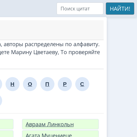
НАЙТИ!
а, авторы распределены по алфавиту.
ете Марину Цветаеву, То проверяйте
Н
О
П
Р
С
Авраам Линкольн
Агата Муцениеце