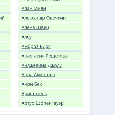
Алан Милн
ий
Александр Овечкин
Алёна Швец
Алсу
Амброз Бирс
Анастасия Решетова
Анджелина Джоли
Анна Ахматова
Анри Бек
Аристотель
Артур Шопенгауэр