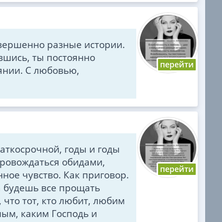
вершенно разные истории.
шись, ты постоянно
янии. С любовью,
аткосрочной, годы и годы
провождаться обидами,
ное чувство. Как приговор.
да будешь все прощать
что тот, кто любит, любим
мым, каким Господь и