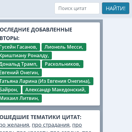
НАЙТИ!
ОСЛЕДНИЕ ДОБАВЛЕННЫЕ
ВТОРЫ:
Гусейн Гасанов,
Лионель Месси,
Криштиану Роналду,
Дональд Трамп,
Раскольников,
Евгений Онегин,
Татьяна Ларина (Из Евгения Онегина),
Байрон,
Александр Македонский,
Михаил Литвин,
ОШЕДШИЕ ТЕМАТИКИ ЦИТАТ:
ро желания
,
про страдания
,
про