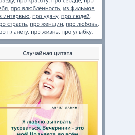
равду
,
про красоту
,
про сердце
,
про
ебя
,
про влюблённость
,
из фильмов
,
з интервью
,
про удачу
,
про людей
,
ро страсть
,
про женщин
,
про любовь
,
ро планету
,
про жизнь
,
про улыбку
,
Случайная цитата