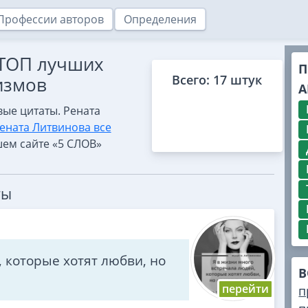
Профессии авторов
Определения
 ТОП лучших
П
Всего: 17 штук
измов
А
ые цитаты. Рената
ената Литвинова все
ем сайте «5 СЛОВ»
ты
 которые хотят любви, но
В
п