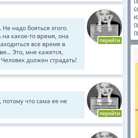
п
с
и
п
 Не надо бояться этого.
п
 на какое-то время, она
аходиться все время в
ве… Это, мне кажется,
. Человек должен страдать!
, потому что сама ее не