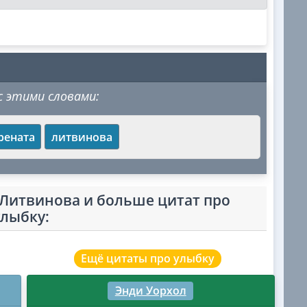
 этими словами:
рената
литвинова
 Литвинова и больше цитат про
улыбку:
Ещё цитаты про улыбку
Энди Уорхол