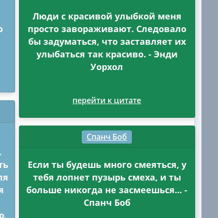
Люди с красивой улыбкой меня
о
просто завораживают. Следовало
бы задуматься, что заставляет их
улыбаться так красиво. - Энди
Уорхол
перейти к цитате
Спанч Боб
.
ть
Если ты будешь много смеяться, у
ля
тебя лопнет пузырь смеха, и ты
я
больше никогда не засмеешься... -
Спанч Боб
о,