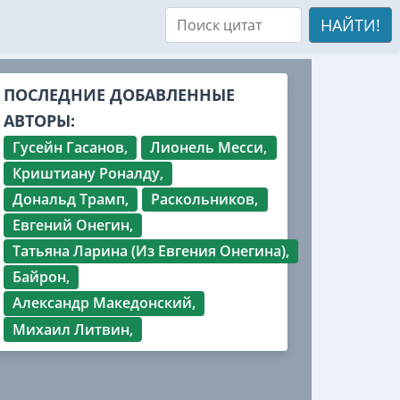
НАЙТИ!
ПОСЛЕДНИЕ ДОБАВЛЕННЫЕ
АВТОРЫ:
Гусейн Гасанов,
Лионель Месси,
Криштиану Роналду,
Дональд Трамп,
Раскольников,
Евгений Онегин,
Татьяна Ларина (Из Евгения Онегина),
Байрон,
Александр Македонский,
Михаил Литвин,