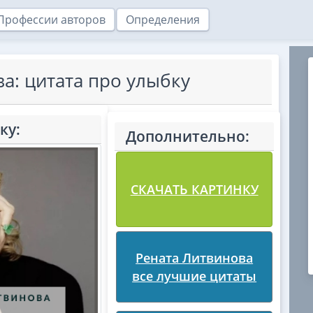
Профессии авторов
Определения
а: цитата про улыбку
ку:
Дополнительно:
СКАЧАТЬ КАРТИНКУ
Рената Литвинова
все лучшие цитаты