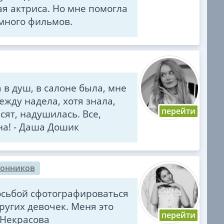
ая актриса. Но мне помогла
 много фильмов.
 в душ, в салоне была, мне
жду надела, хотя знала,
сят, надушилась. Все,
на! - Даша Дошик
лонников
осьбой сфотографироваться
ругих девочек. Меня это
а Некрасова