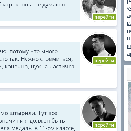
р
игрок, но я не думаю о
у
д
к
п
ш
к
мею, потому что много
д
сто так. Нужно стремиться,
и, конечно, нужна частичка
мо штырили. Тут все
значит и я должен быть
ела медаль, в 11-ом классе,