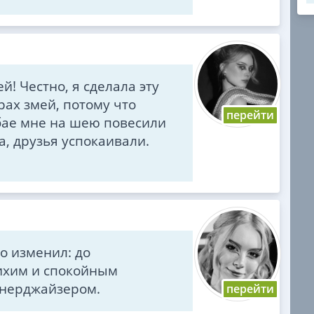
й! Честно, я сделала эту
рах змей, потому что
убае мне на шею повесили
а, друзья успокаивали.
о изменил: до
тихим и спокойным
 энерджайзером.