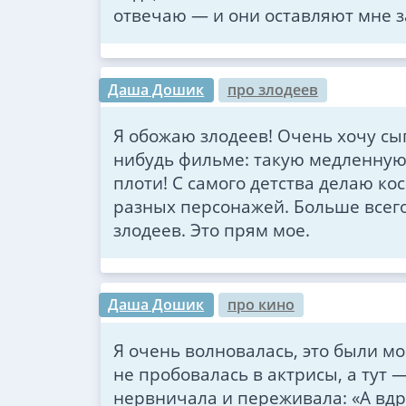
отвечаю — и они оставляют мне з
Даша Дошик
про злодеев
Я обожаю злодеев! Очень хочу сыг
нибудь фильме: такую медленную,
плоти! С самого детства делаю к
разных персонажей. Больше всего
злодеев. Это прям мое.
Даша Дошик
про кино
Я очень волновалась, это были м
не пробовалась в актрисы, а тут —
нервничала и переживала: «А вдру