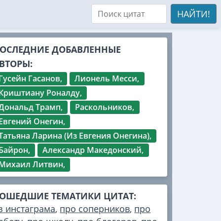
НАЙТИ!
ОСЛЕДНИЕ ДОБАВЛЕННЫЕ
ВТОРЫ:
Гусейн Гасанов,
Лионель Месси,
Криштиану Роналду,
Дональд Трамп,
Раскольников,
Евгений Онегин,
Татьяна Ларина (Из Евгения Онегина),
Байрон,
Александр Македонский,
Михаил Литвин,
ОШЕДШИЕ ТЕМАТИКИ ЦИТАТ:
з инстаграма
,
про соперников
,
про