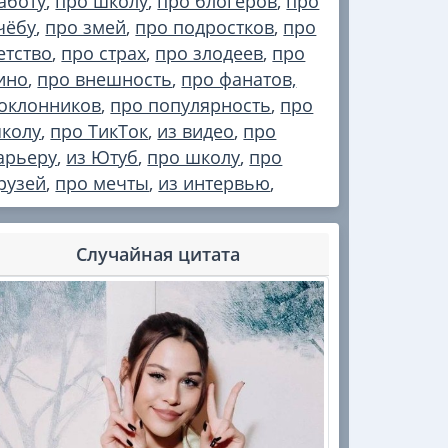
аботу
,
про школу
,
про блогеров
,
про
чёбу
,
про змей
,
про подростков
,
про
етство
,
про страх
,
про злодеев
,
про
ино
,
про внешность
,
про фанатов,
оклонников
,
про популярность
,
про
колу
,
про ТикТок
,
из видео
,
про
арьеру
,
из Ютуб
,
про школу
,
про
рузей
,
про мечты
,
из интервью
,
Случайная цитата