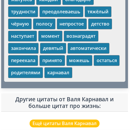
трудности
преодолеваешь
тяжёлый
чёрную
полосу
непростое
детство
наступает
момент
вознаградят
закончила
девятый
автоматически
переехала
принято
можешь
остаться
родителями
карнавал
Другие цитаты от Валя Карнавал и
больше цитат про жизнь:
Ещё цитаты Валя Карнавал