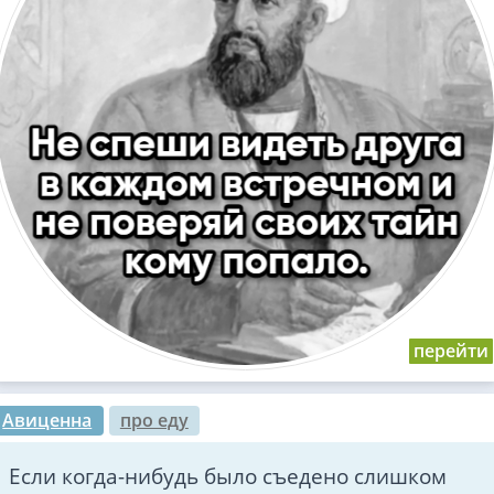
Авиценна
про еду
Если когда-нибудь было съедено слишком