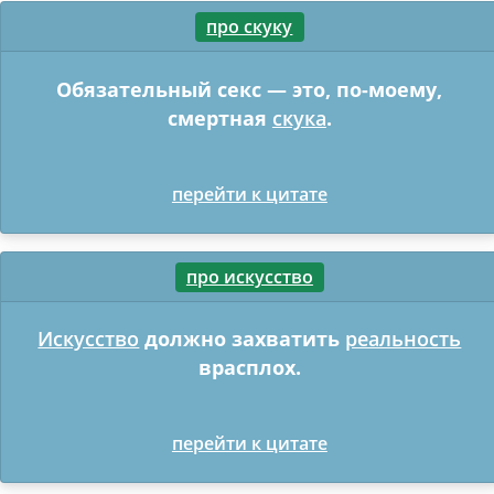
про скуку
Обязательный секс — это, по-моему,
смертная
скука
.
перейти к цитате
про искусство
Искусство
должно захватить
реальность
врасплох.
перейти к цитате