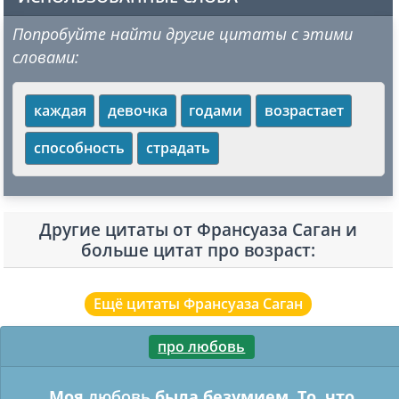
Попробуйте найти другие цитаты с этими
словами:
каждая
девочка
годами
возрастает
способность
страдать
Другие цитаты от Франсуаза Саган и
больше цитат про возраст:
Ещё цитаты Франсуаза Саган
про любовь
Моя
любовь
была безумием. То, что