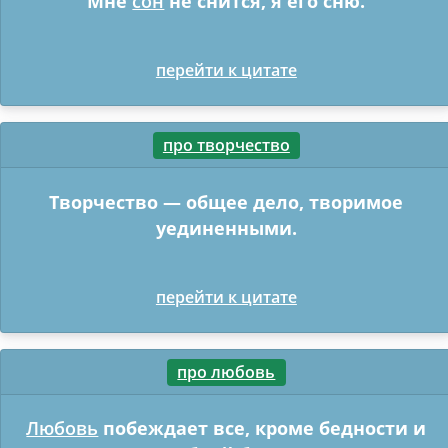
Мне
сон
не снится, я его сню.
перейти к цитате
про творчество
Творчество — общее дело, творимое
уединенными.
перейти к цитате
про любовь
Любовь
побеждает все, кроме бедности и