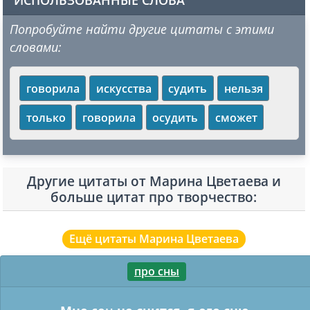
Попробуйте найти другие цитаты с этими
словами:
говорила
искусства
судить
нельзя
только
говорила
осудить
сможет
Другие цитаты от Марина Цветаева и
больше цитат про творчество:
Ещё цитаты Марина Цветаева
про сны