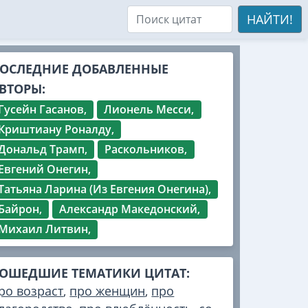
НАЙТИ!
ОСЛЕДНИЕ ДОБАВЛЕННЫЕ
ВТОРЫ:
Гусейн Гасанов,
Лионель Месси,
Криштиану Роналду,
Дональд Трамп,
Раскольников,
Евгений Онегин,
Татьяна Ларина (Из Евгения Онегина),
Байрон,
Александр Македонский,
Михаил Литвин,
ОШЕДШИЕ ТЕМАТИКИ ЦИТАТ:
ро возраст
,
про женщин
,
про