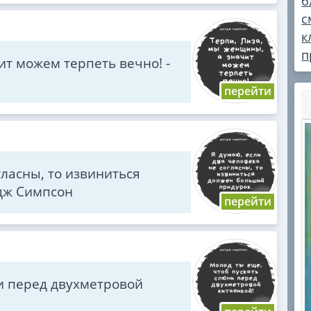
б
с
к
п
ит можем терпеть вечно! -
гласны, то извиниться
дж Симпсон
и перед двухметровой