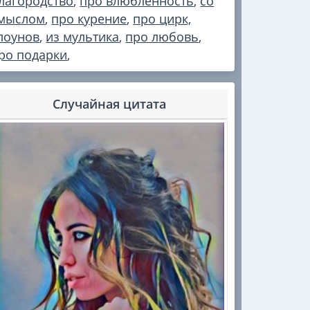
лагородство
,
про влюблённость
,
со
мыслом
,
про курение
,
про цирк,
лоунов
,
из мультика
,
про любовь
,
ро подарки
,
Случайная цитата