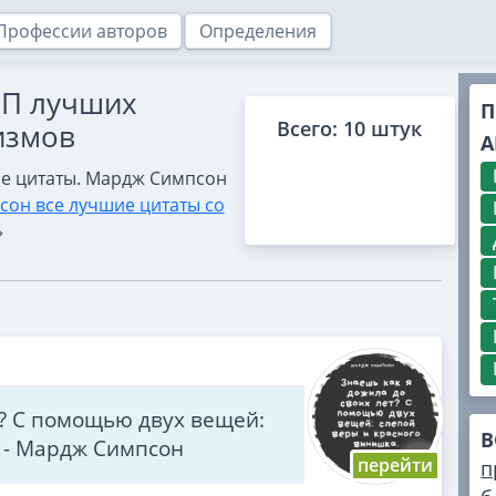
Профессии авторов
Определения
ОП лучших
П
Всего: 10 штук
измов
А
е цитаты. Мардж Симпсон
он все лучшие цитаты со
»
т? С помощью двух вещей:
В
 - Мардж Симпсон
п