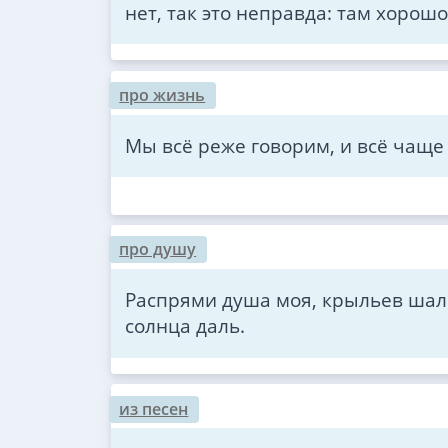
нет, так это неправда: там хорошо
про жизнь
Мы всё реже говорим, и всё чаще
про душу
Pаспpями душа моя, кpыльев шаль
солнца даль.
из песен