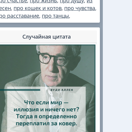
ро счастье
,
про жизнь
,
про душу
,
из
есен
,
про кошек и котов
,
про чувства
,
ро расставание
,
про танцы
,
Случайная цитата