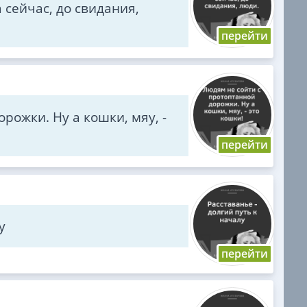
а сейчас, до свидания,
рожки. Ну а кошки, мяу, -
у