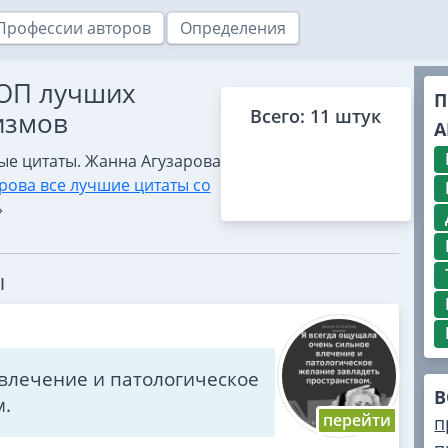
Профессии авторов
Определения
ТОП лучших
П
Всего: 11 штук
измов
А
ые цитаты. Жанна Агузарова
рова все лучшие цитаты со
»
ы
влечение и патологическое
В
м.
п