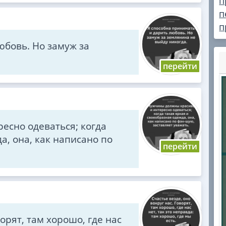
п
п
п
юбовь. Но замуж за
есно одеваться; когда
а, она, как написано по
ворят, там хорошо, где нас