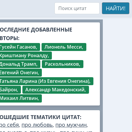
НАЙТИ!
ОСЛЕДНИЕ ДОБАВЛЕННЫЕ
ВТОРЫ:
Гусейн Гасанов,
Лионель Месси,
Криштиану Роналду,
Дональд Трамп,
Раскольников,
Евгений Онегин,
Татьяна Ларина (Из Евгения Онегина),
Байрон,
Александр Македонский,
Михаил Литвин,
ОШЕДШИЕ ТЕМАТИКИ ЦИТАТ:
ро себя
,
про любовь
,
про мужчин
,