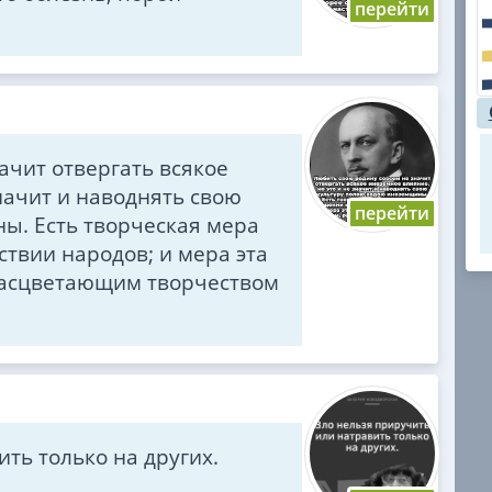
ачит отвергать всякое
начит и наводнять свою
ы. Есть творческая мера
твии народов; и мера эта
расцветающим творчеством
ть только на других.