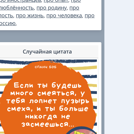
люблённость
,
про родину
,
про
лость
,
про жизнь
,
про человека
,
про
оссию
,
Случайная цитата