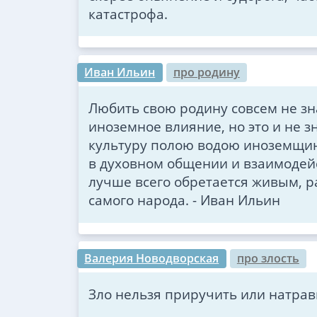
катастрофа.
Иван Ильин
про родину
Любить свою родину совсем не зн
иноземное влияние, но это и не з
культуру полою водою иноземщин
в духовном общении и взаимодейс
лучше всего обретается живым, 
самого народа. - Иван Ильин
Валерия Новодворская
про злость
Зло нельзя приручить или натрави