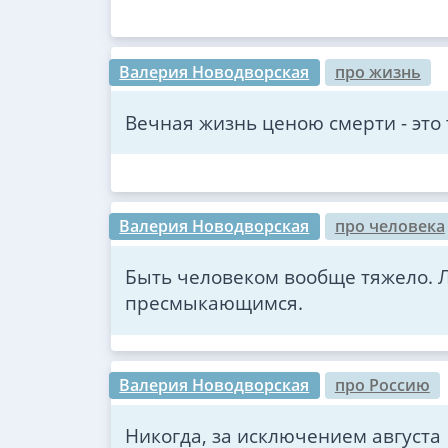
Валерия Новодворская
про жизнь
Вечная жизнь ценою смерти - это
Валерия Новодворская
про человека
Быть человеком вообще тяжело. 
пресмыкающимся.
Валерия Новодворская
про Россию
Никогда, за исключением августа 1