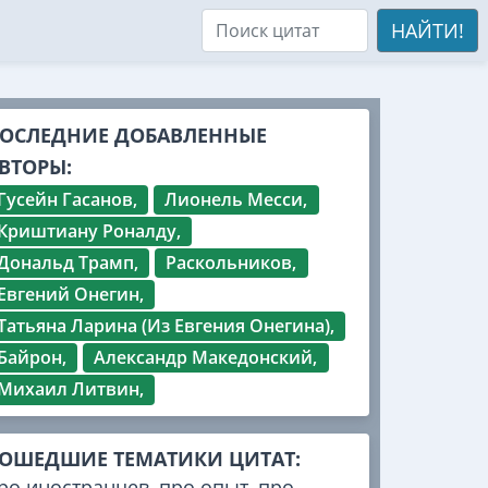
НАЙТИ!
ОСЛЕДНИЕ ДОБАВЛЕННЫЕ
ВТОРЫ:
Гусейн Гасанов,
Лионель Месси,
Криштиану Роналду,
Дональд Трамп,
Раскольников,
Евгений Онегин,
Татьяна Ларина (Из Евгения Онегина),
Байрон,
Александр Македонский,
Михаил Литвин,
ОШЕДШИЕ ТЕМАТИКИ ЦИТАТ:
ро иностранцев
,
про опыт
,
про