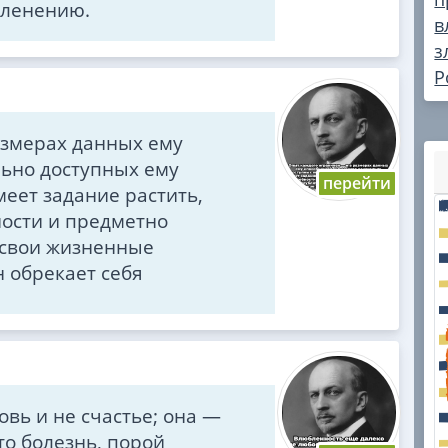
членению.
в
з
Р
азмерах данных ему
льно доступных ему
еет задание растить,
ности и предметно
 свои жизненные
н обрекает себя
вь и не счастье; она —
то болезнь, порой