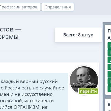
Профессии авторов
Определения
стов —
П
Всего: 8 штук
оризмы
А
, каждый верный русский
о Россия есть не случайное
мен и не искусственно
но живой, исторически
В
шийся ОРГАНИЗМ, не
п