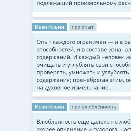
подлежащий произвольному рас
Иван Ильин
про опыт
Опыт каждого ограничен — и в р
способностей, и в составе изнача
содержаний. И каждый человек им
очищать и углублять свои способ
проверять, умножать и углублять
содержания; пренебрегая этим, о
на духовное измельчание...
Иван Ильин
про влюблённость
Влюбленность еще далеко не любо
скорее опьянение и судорога, час