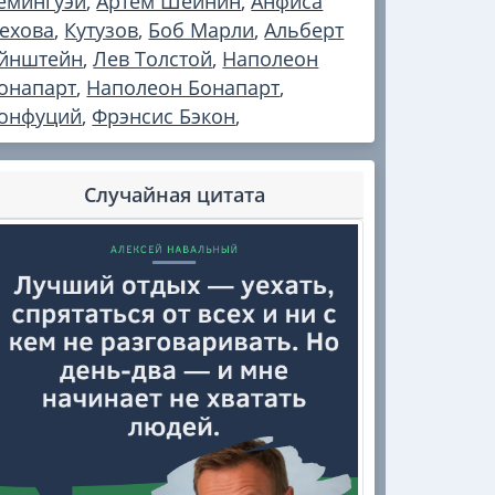
емингуэй
,
Артём Шейнин
,
Анфиса
ехова
,
Кутузов
,
Боб Марли
,
Альберт
йнштейн
,
Лев Толстой
,
Наполеон
онапарт
,
Наполеон Бонапарт
,
онфуций
,
Фрэнсис Бэкон
,
Случайная цитата