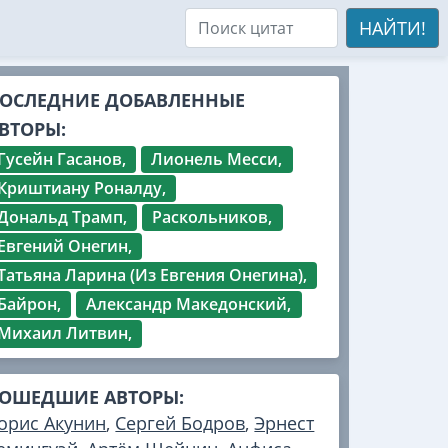
НАЙТИ!
ОСЛЕДНИЕ ДОБАВЛЕННЫЕ
ВТОРЫ:
Гусейн Гасанов,
Лионель Месси,
Криштиану Роналду,
Дональд Трамп,
Раскольников,
Евгений Онегин,
Татьяна Ларина (Из Евгения Онегина),
Байрон,
Александр Македонский,
Михаил Литвин,
ОШЕДШИЕ АВТОРЫ:
орис Акунин
,
Сергей Бодров
,
Эрнест