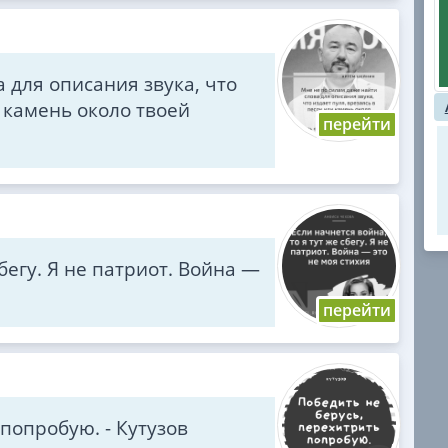
 для описания звука, что
и камень около твоей
сбегу. Я не патриот. Война —
а
попробую. - Кутузов