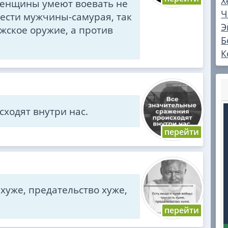
Х
 женщины умеют воевать не
Ч
ести мужчины-самурая, так
Э
жское оружие, а против
Б
К
ходят внутри нас.
 хуже, предательство хуже,