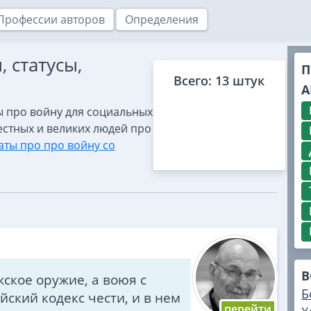
Профессии авторов
Определения
 статусы,
П
Всего: 13 штук
А
ы про войну для социальных
естных и великих людей про
аты про про войну со
В
ское оружие, а воюя с
Б
ский кодекс чести, и в нем