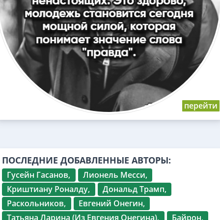
ПОСЛЕДНИЕ ДОБАВЛЕННЫЕ АВТОРЫ:
Гусейн Гасанов,
Лионель Месси,
Криштиану Роналду,
Дональд Трамп,
Раскольников,
Евгений Онегин,
Татьяна Ларина (Из Евгения Онегина),
Байрон,