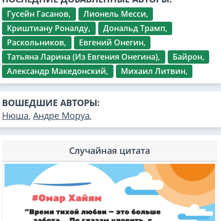
Гусейн Гасанов,
Лионель Месси,
Криштиану Роналду,
Дональд Трамп,
Раскольников,
Евгений Онегин,
Татьяна Ларина (Из Евгения Онегина),
Байрон,
Александр Македонский,
Михаил Литвин,
ВОШЕДШИЕ АВТОРЫ:
Нюша
,
Андре Моруа
,
Случайная цитата