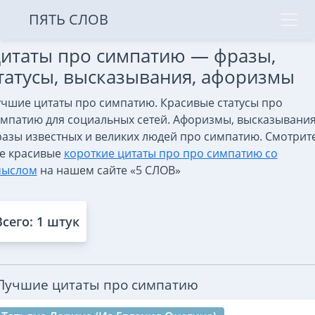
ПЯТЬ СЛОВ
итаты про симпатию — фразы,
татусы, высказывания, афоризмы
чшие цитаты про симпатию. Красивые статусы про
мпатию для социальных сетей. Афоризмы, высказывания
азы известных и великих людей про симпатию. Смотрит
е красивые
короткие цитаты про про симпатию со
мыслом
на нашем сайте «5 СЛОВ»
Всего: 1 штук
Лучшие цитаты про симпатию