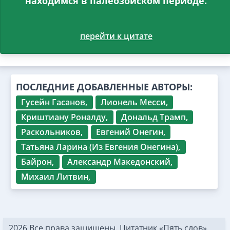
находимся в палеозойском периоде.
перейти к цитате
ПОСЛЕДНИЕ ДОБАВЛЕННЫЕ АВТОРЫ:
Гусейн Гасанов,
Лионель Месси,
Криштиану Роналду,
Дональд Трамп,
Раскольников,
Евгений Онегин,
Татьяна Ларина (Из Евгения Онегина),
Байрон,
Александр Македонский,
Михаил Литвин,
2026 Все права защищены. Цитатник «Пять слов».