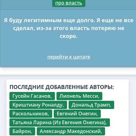
про власть
Я буду легитимным еще долго. Я еще не все
сделал, из-за этого власть потеряю не
скоро.
перейти к цитате
ПОСЛЕДНИЕ ДОБАВЛЕННЫЕ АВТОРЫ:
Гусейн Гасанов,
Лионель Месси,
Криштиану Роналду,
Дональд Трамп,
Раскольников,
Евгений Онегин,
Татьяна Ларина (Из Евгения Онегина),
Байрон,
Александр Македонский,