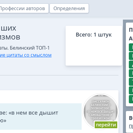
Профессии авторов
Определения
чших
П
Всего: 1 штук
измов
А
аты. Белинский ТОП-1
ие цитаты со смыслом
е: «в нем все дышит
В
ю»
п