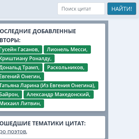
НАЙТИ!
ОСЛЕДНИЕ ДОБАВЛЕННЫЕ
ВТОРЫ:
Гусейн Гасанов,
Лионель Месси,
Криштиану Роналду,
Дональд Трамп,
Раскольников,
Евгений Онегин,
Татьяна Ларина (Из Евгения Онегина),
Байрон,
Александр Македонский,
Михаил Литвин,
ОШЕДШИЕ ТЕМАТИКИ ЦИТАТ:
ро поэтов
,